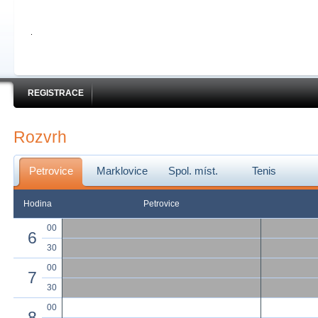
REGISTRACE
Rozvrh
Petrovice
Marklovice
Spol. míst.
Tenis
Hodina
Petrovice
00
6
30
00
7
30
00
8