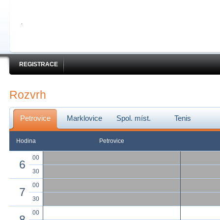
REGISTRACE
Rozvrh
Petrovice
Marklovice
Spol. míst.
Tenis
Hodina
Petrovice
00
6
30
00
7
30
00
8