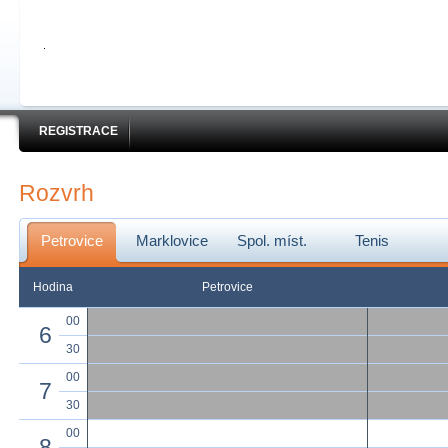
REGISTRACE
Rozvrh
Petrovice
Marklovice
Spol. míst.
Tenis
Hodina
Petrovice
00
6
30
00
7
30
00
8