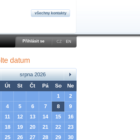
všechny kontakty
Přihlásit se
CZ
EN
lte datum
srpna 2026
Út
St
Čt
Pá
So
Ne
1
2
4
5
6
7
8
9
11
12
13
14
15
16
18
19
20
21
22
23
25
26
27
28
29
30