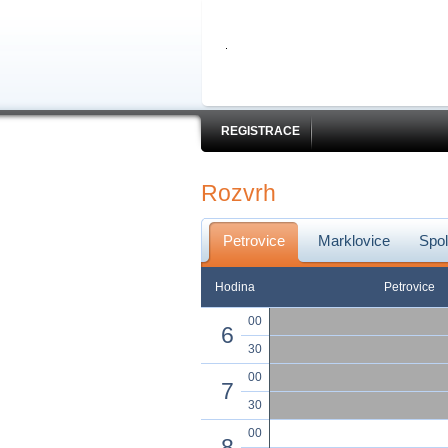
REGISTRACE
Rozvrh
Petrovice
Marklovice
Spol
Hodina
Petrovice
00
6
30
00
7
30
00
8