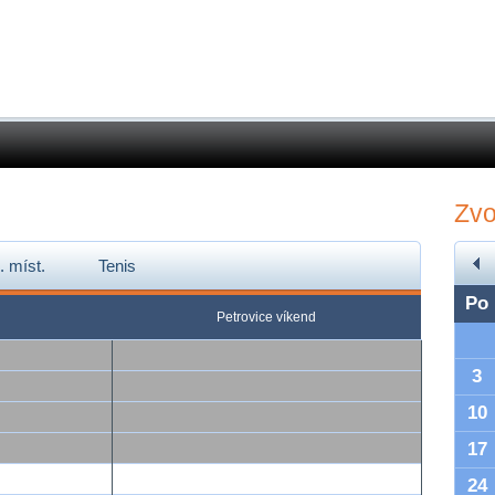
Zvo
. míst.
Tenis
Po
Petrovice víkend
3
10
17
24