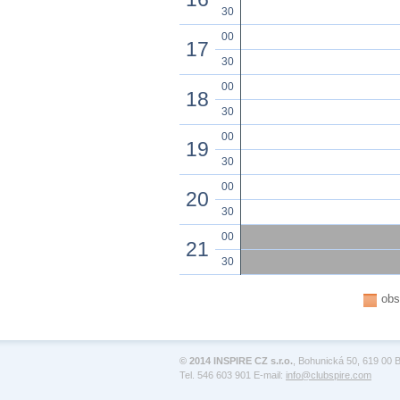
30
00
17
30
00
18
30
00
19
30
00
20
30
00
21
30
obs
© 2014 INSPIRE CZ s.r.o.
, Bohunická 50, 619 00 B
Tel. 546 603 901 E-mail:
info@clubspire.com