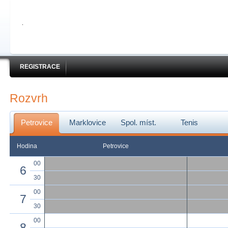
REGISTRACE
Rozvrh
Petrovice
Marklovice
Spol. míst.
Tenis
Hodina
Petrovice
00
6
30
00
7
30
00
8